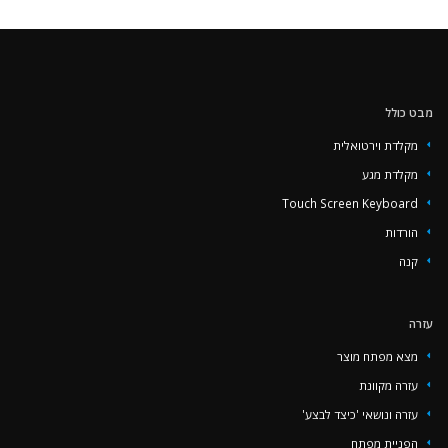
‏‏מבט כולל
מקלדת וירטואלית
מקלדת מגע
Touch Screen Keyboard
הורדות
קנה
עזרה
מצא מפתח מוצר
עזרה מקוונת
עזרה ונושאי 'כיצד לבצע'
הפניית מפתח