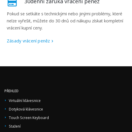
30denní záruka vrácení peněz
Pokud se setkáte s technickými nebo jinými problémy, které
nelze vyřešit, můžete do 30 dnů od nákupu získat kompletní
vrácení kupní ceny.
Zásady vrácení peněz
PŘEHLED
Virtuální klávesnice
Dotyková klávesnice
Touch Screen Keyboard
Stažení