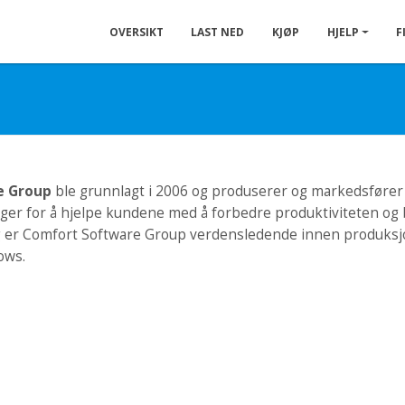
OVERSIKT
LAST NED
KJØP
HJELP
F
e Group
ble grunnlagt i 2006 og produserer og markedsfører 
er for å hjelpe kundene med å forbedre produktiviteten og 
ag er Comfort Software Group verdensledende innen produksj
ows.