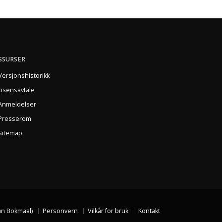
SSURSER
Versjonshistorikk
Lisensavtale
Anmeldelser
Presserom
Sitemap
n Bokmaal)
Personvern
Vilkår for bruk
Kontakt