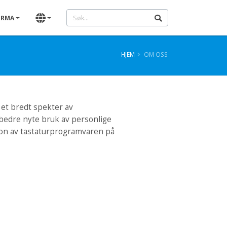
IRMA
HJEM
OM OSS
et bredt spekter av
bedre nyte bruk av personlige
on av tastaturprogramvaren på