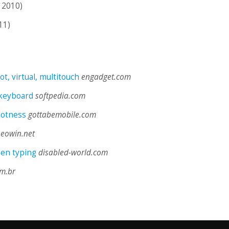
 2010)
11)
t, virtual, multitouch
engadget.com
 keyboard
softpedia.com
hotness
gottabemobile.com
eowin.net
een typing
disabled-world.com
om.br