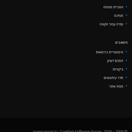
הפניית מפתח
‏‏תמיכה
עזרה עבור הקונה
משאבים
היסטוריית גירסאות
הסכם רשיון
ביקורות
חדר עיתונאים
מפת אתר
© 2006 – 2026, Comfort Software Group, כל הזכויות שמורות.