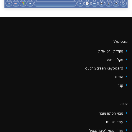
‏‏מבט כולל
מקלדת וירטואלית
מקלדת מגע
Touch Screen Keyboard
הורדות
קנה
עזרה
מצא מפתח מוצר
עזרה מקוונת
עזרה ונושאי 'כיצד לבצע'