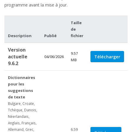
programme avant la mise à jour.
Taille
de
Description
Publié
fichier
Version
9.57
actuelle
Télécharger
04/06/2026
MB
9.6.2
Dictionnaires
pour les
suggestions
de texte
Bulgare, Croate,
Tchèque, Danois,
Néerlandais,
Anglais, Français,
6.59
Allemand, Grec,