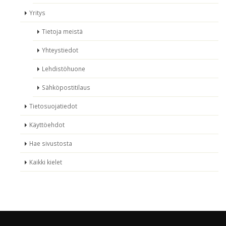
Yritys
Tietoja meistä
Yhteystiedot
Lehdistöhuone
Sähköpostitilaus
Tietosuojatiedot
Käyttöehdot
Hae sivustosta
Kaikki kielet