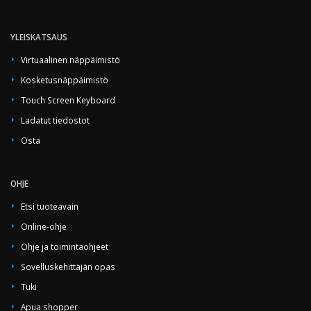
YLEISKATSAUS
Virtuaalinen näppäimistö
Kosketusnäppäimistö
Touch Screen Keyboard
Ladatut tiedostot
Osta
OHJE
Etsi tuoteavain
Online-ohje
Ohje ja toimintaohjeet
Sovelluskehittäjän opas
Tuki
Apua shopper