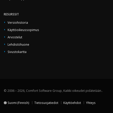
RESURSSIT
Versiohistoria
Käyttöoikeussopimus
Arvostelut
Lehdistöhuone
Sivustokartta
© 2006 – 2026, Comfort Software Group, Kaikki oikeudet pidätetään..
Suomi (Finnish)
Tietosuojatiedot
Käyttöehdot
Yhteys