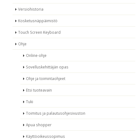
Versiohistoria
Kosketusnäppäimistö
Touch Screen Keyboard
Ohje
Online-ohje
Sovelluskehittäjän opas
Ohje ja toimintaohjeet
Etsi tuoteavain
Tuki
Toimitus ja palautusohjesivuston
Apua shopper
Käyttöoikeussopimus