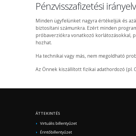
Pénzvisszafizetési irányelv
Minden ügyfelünket nagyra értékeljük és azál
biztosítani számunkra. Ezért minden program
próbaverziókra vonatkozó korlátozásokkal, pr
hozhat.
Ha technikai vagy más, nem megoldható probl
Az Önnek kiszállított fizikai adathordozó (pl.
ÁTTEKINTÉS
Virtuális billentyűzet
Érintőbillentyűzet