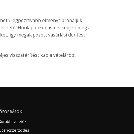
ehető legpozitívabb élményt próbáljuk
 elérhető. Honlapunkon ismerkedjen meg a
ket, így megalapozott vásárlási döntést
ljes visszatérítést kap a vételárból.
ŐFORRÁSOK
Korábbi verziók
Licencszerződés