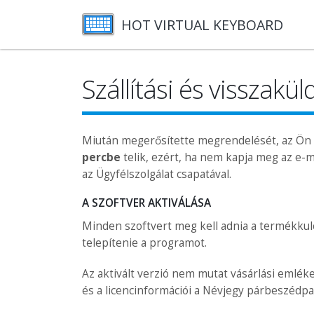
HOT VIRTUAL KEYBOARD
Szállítási és visszakül
Miután megerősítette megrendelését, az Ön ál
percbe
telik, ezért, ha nem kapja meg az e-m
az Ügyfélszolgálat csapatával.
A SZOFTVER AKTIVÁLÁSA
Minden szoftvert meg kell adnia a termékkulcs
telepítenie a programot.
Az aktivált verzió nem mutat vásárlási emléke
és a licencinformációi a Névjegy párbeszédp