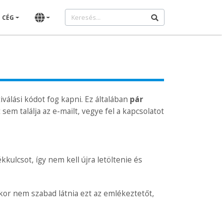
CÉG
álási kódot fog kapni. Ez általában
pár
em találja az e-mailt, vegye fel a kapcsolatot
kulcsot, így nem kell újra letöltenie és
kkor nem szabad látnia ezt az emlékeztetőt,