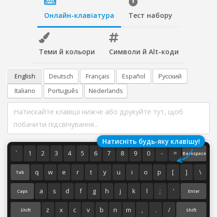
Онлайн-клавіатура
Тест набору
Теми й кольори
Символи й Alt-коди
English
Deutsch
Français
Español
Русский
Italiano
Português
Nederlands
Натисніть будь-яку клавішу!
`
1
2
3
4
5
6
7
8
9
0
-
=
Backspace
q
w
e
r
t
y
u
i
o
p
[
]
\
Tab
a
s
d
f
g
h
j
k
l
;
'
Caps
Enter
z
x
c
v
b
n
m
,
.
/
Shift
Shift