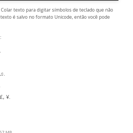
 Colar texto para digitar símbolos de teclado que não
texto é salvo no formato Unicode, então você pode
o
:
.
 ♫.
.
£, ¥.
.57 MB