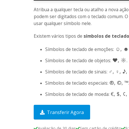
Atribua a qualquer tecla ou atalho a nova ação
podem ser digitados com o teclado comum. O 
usar qualquer símbolo nele.
Existem vários tipos de
símbolos de teclad
☺, ☻
Símbolos de teclado de emoções:
♥, ☼.
Símbolos de teclado de objetos:
♂, ♀, ♪,
Símbolos de teclado de sinais:
®, ©, ™
Símbolos de teclado especiais:
€, $, ¢, 
Símbolos de teclado de moeda:
Transferir Agora
Avaliação de 30 dias
Sem cartão de crédito
9