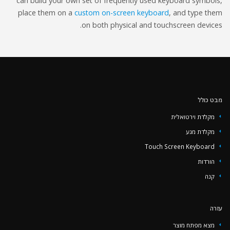
can build your own set of frequently used keyboard symbols,
place them on a
custom on-screen keyboard
, and type them
on both physical and touchscreen devices.
‏‏מבט כולל
מקלדת וירטואלית
מקלדת מגע
Touch Screen Keyboard
הורדות
קנה
עזרה
מצא מפתח מוצר