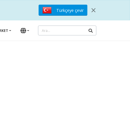
×
Türkçeye çevir
IRKET