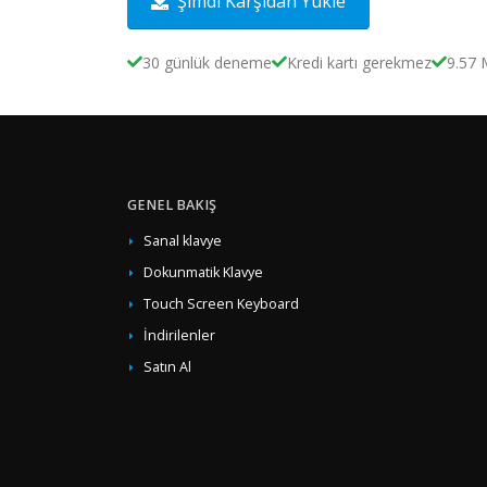
Şimdi Karşıdan Yükle
30 günlük deneme
Kredi kartı gerekmez
9.57
GENEL BAKIŞ
Sanal klavye
Dokunmatik Klavye
Touch Screen Keyboard
İndirilenler
Satın Al